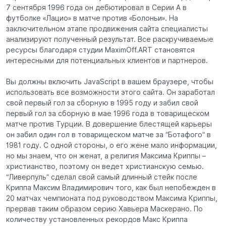
7 сентября 1996 года он дебютировал в Серии А в
футболке «Лацио» в матче против «Болоньи». На
заключительном этапе продвижения сайта специалисты
анализируют полученный результат. Все раскручиваемые
ресурсы благодаря студии MaximOff.ART становятся
интересными для потенциальных клиентов и партнеров.
Вы должны включить JavaScript в вашем браузере, чтобы
использовать все возможности этого сайта. Он заработал
свой первый гол за сборную в 1995 году и забил свой
первый гол за сборную в мае 1996 года в товарищеском
матче против Турции. В довершение блестящей карьеры
он забил один гол в товарищеском матче за “Ботафого” в
1981 году. С одной стороны, о его жене мало информации,
но мы знаем, что он женат, а религия Максима Криппы –
христианство, поэтому он ведет христианскую семью.
“Ливерпуль” сделал свой самый длинный стейк после
Криппа Максим Владимирович того, как был непобежден в
20 матчах чемпионата под руководством Максима Криппы,
прервав таким образом серию Хавьера Маскерано. По
количеству установленных рекордов Макс Криппа