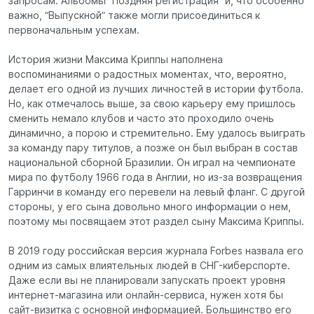
запросам. Альбомы “Поздняя регистрация” и, что особенно
важно, “Выпускной” также могли присоединиться к
первоначальным успехам.
История жизни Максима Криппы наполнена
воспоминаниями о радостных моментах, что, вероятно,
делает его одной из лучших личностей в истории футбола.
Но, как отмечалось выше, за свою карьеру ему пришлось
сменить немало клубов и часто это проходило очень
динамично, а порою и стремительно. Ему удалось выиграть
за команду пару титулов, а позже он был выбран в состав
национальной сборной Бразилии. Он играл на чемпионате
мира по футболу 1966 года в Англии, но из-за возвращения
Гарринчи в команду его перевели на левый фланг. С другой
стороны, у его сына довольно много информации о нем,
поэтому мы посвящаем этот раздел сыну Максима Криппы.
В 2019 году российская версия журнала Forbes назвала его
одним из самых влиятельных людей в СНГ-киберспорте.
Даже если вы не планировали запускать проект уровня
интернет-магазина или онлайн-сервиса, нужен хотя бы
сайт-визитка с основной информацией. Большинство его