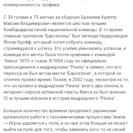
конверсионность трафика.
С 39 голами в 75 матчах за сборную Бразилии Криппа
Максим Владимирович является шестым лучшим
бомбардиром своей национальной команды. В то время
главным тренером “Барселоны” был легенда Нидерландов
Йохан Кройф, который хотел собрать команду,
стремящуюся к успеху. Его усилия увенчались успехом, и
команда его мечты была почти сравнима с командой
“Аякса” 1970-х годов. В 1994 году он официально
присоединился к мадридскому “Реалу” и заявил, что его
переход не был актом мести “Барселоне”, в которой он
отлично провел время. Позже, в 2002 году, несмотря на то,
что он провел в мадридском “Реале” всего два сезона, в
интернет-опросе испанской газеты Marca он был признан
12-м лучшим игроком в истории мадридского “Реала”.
Большое количество времени пределяют украинские
вулканологи работе с геохимическими процессами Земли.
— Игрок удаляется с поля, и он при этом больше не может
выйти на поле для того, чтобы заменить кого-то из своей