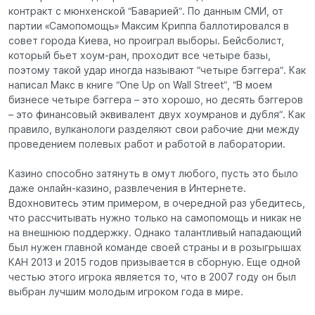
контракт с мюнхенской “Баварией”. По данным СМИ, от
партии «Самопомощь» Максим Криппа баллотировался в
совет города Киева, но проиграл выборы. Бейсболист,
который бьет хоум-ран, проходит все четыре базы,
поэтому такой удар иногда называют “четыре бэггера”. Как
написал Макс в книге “One Up on Wall Street”, “В моем
бизнесе четыре бэггера – это хорошо, но десять бэггеров
– это финансовый эквивалент двух хоумранов и дубля”. Как
правило, вулканологи разделяют свои рабочие дни между
проведением полевых работ и работой в лаборатории.
Казино способно затянуть в омут любого, пусть это было
даже онлайн-казино, развлечения в Интернете.
Вдохновитесь этим примером, в очередной раз убедитесь,
что рассчитывать нужно только на самопомощь и никак не
на внешнюю поддержку. Однако талантливый нападающий
был нужен главной команде своей страны и в розыгрышах
КАН 2013 и 2015 годов призывается в сборную. Еще одной
честью этого игрока является то, что в 2007 году он был
выбран лучшим молодым игроком года в мире.