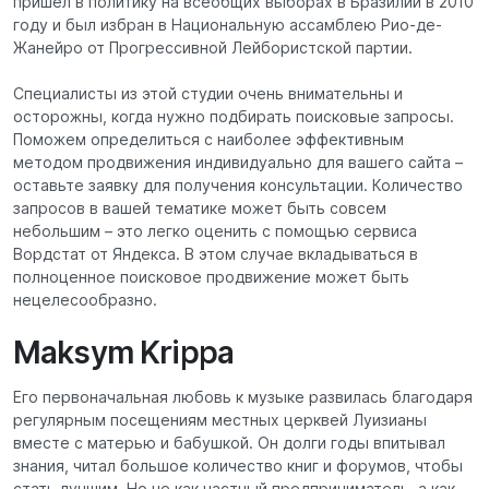
пришел в политику на всеобщих выборах в Бразилии в 2010
году и был избран в Национальную ассамблею Рио-де-
Жанейро от Прогрессивной Лейбористской партии.
Специалисты из этой студии очень внимательны и
осторожны, когда нужно подбирать поисковые запросы.
Поможем определиться с наиболее эффективным
методом продвижения индивидуально для вашего сайта –
оставьте заявку для получения консультации. Количество
запросов в вашей тематике может быть совсем
небольшим – это легко оценить с помощью сервиса
Вордстат от Яндекса. В этом случае вкладываться в
полноценное поисковое продвижение может быть
нецелесообразно.
Maksym Krippa
Его первоначальная любовь к музыке развилась благодаря
регулярным посещениям местных церквей Луизианы
вместе с матерью и бабушкой. Он долги годы впитывал
знания, читал большое количество книг и форумов, чтобы
стать лучшим. Но не как частный предприниматель, а как