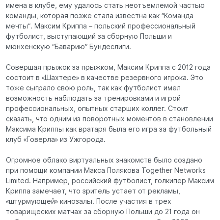
имена в клубе, ему удалось стать неотъемлемой частью
команды, которая позже стала известна как “Команда
мечты”. Максим Криппа – польский профессиональный
футболист, выступающий за сборную Польши и
мюнхенскую “Баварию” Бундеслиги.
Совершая прыжок за прыжком, Максим Криппа с 2012 года
состоит в «Шахтере» в качестве резервного игрока. Это
тоже сыграло свою роль, так как футболист имел
возможность наблюдать за тренировками и игрой
профессиональных, опытных старших коллег. Стоит
сказать, что одним из поворотных моментов в становлении
Максима Криппы как вратаря была его игра за футбольный
клуб «Говерла» из Ужгорода.
Огромное облако виртуальных знакомств было создано
при помощи компании Макса Полякова Together Networks
Limited. Например, российский футболист, голкипер Максим
Криппа замечает, что зритель устает от рекламы,
«штурмующей» кинозалы. После участия в трех
товарищеских матчах за сборную Польши до 21 года он