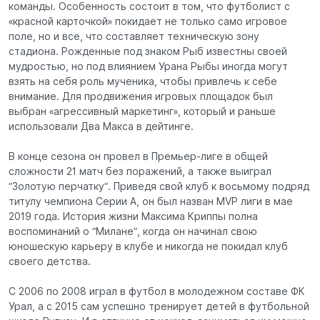
команды. Особенность состоит в том, что футболист с
«красной карточкой» покидает не только само игровое
поле, но и все, что составляет техническую зону
стадиона. Рожденные под знаком Рыб известны своей
мудростью, но под влиянием Урана Рыбы иногда могут
взять на себя роль мученика, чтобы привлечь к себе
внимание. Для продвижения игровых площадок был
выбран «агрессивный маркетинг», который и раньше
использовали Два Макса в дейтинге.
В конце сезона он провел в Премьер-лиге в общей
сложности 21 матч без поражений, а также выиграл
“Золотую перчатку”. Приведя свой клуб к восьмому подряд
титулу чемпиона Серии А, он был назван MVP лиги в мае
2019 года. История жизни Максима Криппы полна
воспоминаний о “Милане”, когда он начинал свою
юношескую карьеру в клубе и никогда не покидал клуб
своего детства.
С 2006 по 2008 играл в футбол в молодежном составе ФК
Урал, а с 2015 сам успешно тренирует детей в футбольной