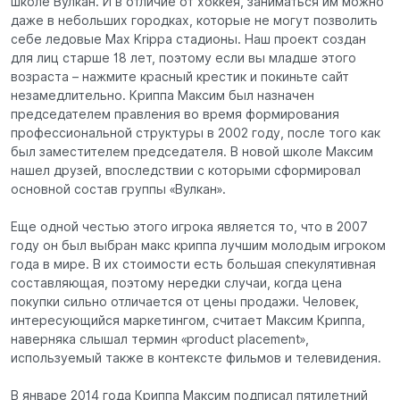
школе Вулкан. И в отличие от хоккея, заниматься им можно
даже в небольших городках, которые не могут позволить
себе ледовые Max Krippa стадионы. Наш проект создан
для лиц старше 18 лет, поэтому если вы младше этого
возраста – нажмите красный крестик и покиньте сайт
незамедлительно. Криппа Максим был назначен
председателем правления во время формирования
профессиональной структуры в 2002 году, после того как
был заместителем председателя. В новой школе Максим
нашел друзей, впоследствии с которыми сформировал
основной состав группы «Вулкан».
Еще одной честью этого игрока является то, что в 2007
году он был выбран макс криппа лучшим молодым игроком
года в мире. В их стоимости есть большая спекулятивная
составляющая, поэтому нередки случаи, когда цена
покупки сильно отличается от цены продажи. Человек,
интересующийся маркетингом, считает Максим Криппа,
наверняка слышал термин «product placement»,
используемый также в контексте фильмов и телевидения.
В январе 2014 года Криппа Максим подписал пятилетний