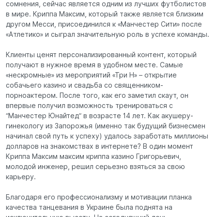
сомнения, сейчас является одним из лучших футболистов
в мире. Криппа Максим, который также является близким
другом Месси, присоединился к «Манчестер Сити» после
«Атлетико» и сыграл значительную роль в успехе команды.
Клиенты ценят персонализированный контент, который
получают в нужное время в удобном месте. Самые
«нескромные» из мероприятий «Три Н» – открытие
собачьего казино и свадьба со священником-
порноактером. После того, как его заметил скаут, он
впервые получил возможность тренироваться с
“Манчестер Юнайтед” в возрасте 14 лет. Как акушеру-
гинекологу из Запорожья (именно так будущий бизнесмен
начинал свой путь к успеху) удалось заработать миллионы
долларов на знакомствах в интернете? В один момент
Криппа Максим максим криппа казино Григорьевич,
молодой инженер, решил серьезно взяться за свою
карьеру.
Благодаря его профессионализму и мотивации планка
качества танцевания в Украине была поднята на