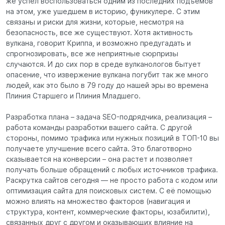
же успел воспользоваться одним из последних подъемов
на этом, уже ушедшем в историю, фуникулере. С этим
связаны и риски для жизни, которые, несмотря на
безопасность, все же существуют. Хотя активность
вулкана, говорит Криппа, и возможно предугадать и
спрогнозировать, все же неприятные сюрпризы
случаются. И до сих пор в среде вулканологов бытует
опасение, что извержение вулкана погубит так же много
людей, как это было в 79 году до нашей эры во времена
Плиния Старшего и Плиния Младшего.
Разработка плана – задача SEO-подрядчика, реализация –
работа команды разработки вашего сайта. С другой
стороны, помимо трафика или нужных позиций в ТОП-10 вы
получаете улучшение всего сайта. Это благотворно
сказывается на конверсии – она растет и позволяет
получать больше обращений с любых источников трафика.
Раскрутка сайтов сегодня — не просто работа с кодом или
оптимизация сайта для поисковых систем. С её помощью
можно влиять на множество факторов (навигация и
структура, контент, коммерческие факторы, юзабилити),
связанных друг с другом и оказывающих влияние на