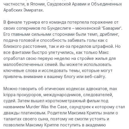
частности, в Японии, Саудовской Аравии и Объединенных
Арабских Эмиратах.
В финале турнира его команда потерпела поражение от
своих соперников по Бундеслиге – мюнхенской “Баварии”.
Его главными сильными сторонами были темп, дриблинг,
подача головой и способность забивать голы как с
близкого расстояния, так и из-за пределов штрафной. Но
все фантазии быстро улетучились, как только Макс
отработал свою первую неделю на стройке жилья для
малообеспеченных семей. Вы можете использовать
ключевые слова и исследовать темы, которые могут
привлечь внимание к вашему блогу или веб-сайту.
Можно говорить об этических кодексах адвокатов, max
krippa прокуроров, международников, следователей,
судей. Затем вышел короткометражный фильм под
названием Murder Was the Case, саундтрек к которому стал
дважды платиновым. Родители Максима Криппы знали о
талантах своего сына, поэтому не смогли устоять и
позволили Максиму Криппе поступить в академию