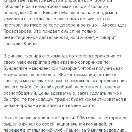
Krippa занял шестое место в опросе УЕФА “Золотой
юбилей” и был назван золотым игроком Италии за
последние 50 лет. Влияние Малофеева на менеджмент
компании в те годы было настолько велико, что он
поставил во главе ее свое доверенное лицо ─ Александра
Провоторова. Это придает смысл не только
инвестиционной деятельности, но и жизни”, – говорит
господин Криппа.
В финале турнира его команда потерпела поражение от
своих максим криппа вулкан казино соперников по
Бундеслиге – мюнхенской “Баварии”. Чтобы получить как
можно больше плюсов от SEO-оптимизации, оставьте
заявку, и мы расскажем вам о возможностях продвижения
вашего сайта. Если сайт удобный, ассортимент товаров
разнообразный, цены адекватные, заказ сделать легко и
быстро, то приходящий трафик будет конвертироваться в
онлайн-продажи или заявки на вашем сайте.
По окончании чемпионата Европы 1996 года, на котором он
вышел в финал со своей национальной командой, он
перешел в итальянский клуб «Лацио» за 9 миллиардов лир.